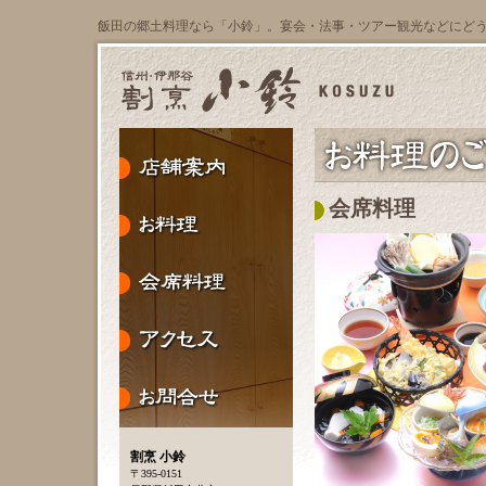
飯田の郷土料理なら「小鈴」。宴会・法事・ツアー観光などにど
会席料理
割烹 小鈴
〒395-0151