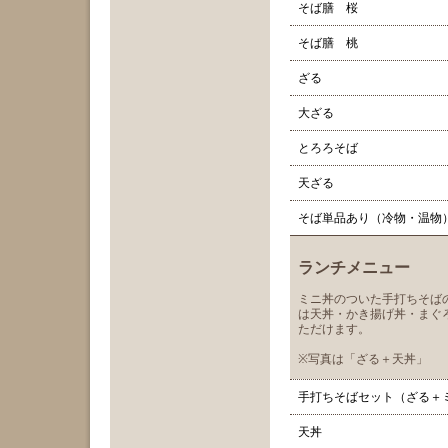
そば膳 桜
そば膳 桃
ざる
大ざる
とろろそば
天ざる
そば単品あり（冷物・温物
ランチメニュー
ミニ丼のついた手打ちそば
は天丼・かき揚げ丼・まぐ
ただけます。
※写真は「ざる＋天丼」
手打ちそばセット（ざる＋
天丼