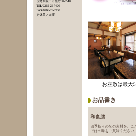
長野県飯田市北方3872-18
TEL/0265-25-7406
FAX/0265-25-2930
定休日／火曜
お座敷は最大
お品書き
和食膳
四季折々の旬の素材を、こ
ではの味をご賞味ください